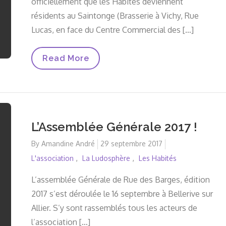
officiellement que les Habités deviennent
résidents au Saintonge (Brasserie à Vichy, Rue
Lucas, en face du Centre Commercial des […]
Et
Read More
Les
Habités
Habitent
Désormais…
Au
Saintonge
!!
L’Assemblée Générale 2017 !
By
Amandine André
Posted
29 septembre 2017
on
L'association
La Ludosphère
Les Habités
L’assemblée Générale de Rue des Barges, édition
2017 s’est déroulée le 16 septembre à Bellerive sur
Allier. S’y sont rassemblés tous les acteurs de
l’association […]