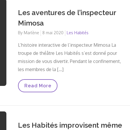
Les aventures de l’inspecteur
Mimosa
By
Marlène
Posted
8 mai 2020
Les Habités
on
L’histoire interactive de l’inspecteur Mimosa La
troupe de théâtre Les Habités s’est donné pour
mission de vous divertir. Pendant le confinement,
les membres de la […]
Les
Read More
Aventures
De
L’inspecteur
Mimosa
Les Habités improvisent même