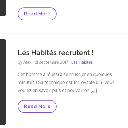
L’Assemblée
Read More
Générale
2017
!
Les Habités recrutent !
By
Alex
Posted
21 septembre 2017
Les Habités
on
Cet homme a réussi à se muscler en quelques
minutes ! Sa technique est incroyable !! Si vous
voulez en savoir plus et pouvoir en […]
Les
Read More
Habités
Recrutent
!