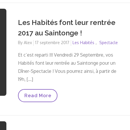
Les Habités font leur rentrée
2017 au Saintonge !
By
Alex
Posted
17 septembre 2017
Les Habités
Spectacle
on
Et c’est reparti !!! Vendredi 29 Septembre, vos
Habités font leur rentrée au Saintonge pour un
Dîner-Spectacle ! Vous pourrez ainsi, à partir de
19h, […]
Les
Read More
Habités
Font
Leur
Rentrée
2017
Au