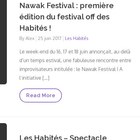
Saintonge
Nawak Festival : première
!
édition du festival off des
Habités !
By
Alex
Posted
25 juin 2017
Les Habités
on
Le week-end du 16, 17 et 18 juin annonçait, au-delà
d’un temps estival, une fabuleuse rencontre entre
improvisateurs intitulée : le Nawak Festival ! A
l’initiative […]
Nawak
Read More
Festival
:
Première
Édition
Du
Festival
Off
Les Habités – Spectacle
Des