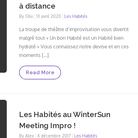
à distance
By
Oliv
Posted
13 avril 2020
Les Habités
on
La troupe de théâtre d’improvisation vous divertit
malgré tout « Un bon Habité est un Habité bien
hydraté » Vous connaissez notre devise et en ces
moments […]
Les
Read More
Habités
Improvisent
Même
À
Distance
Les Habités au WinterSun
Meeting Impro !
By
Alex
Posted
4 décembre 2017
Les Habités