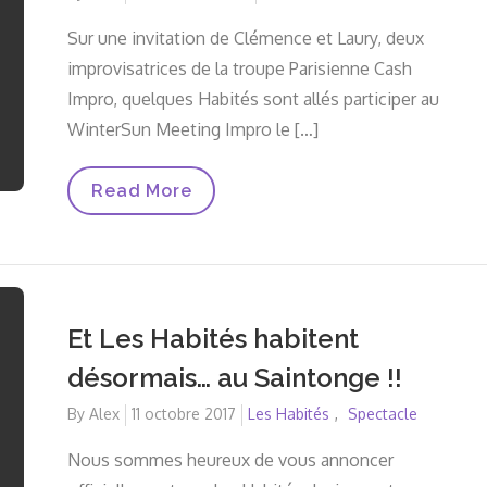
on
Sur une invitation de Clémence et Laury, deux
improvisatrices de la troupe Parisienne Cash
Impro, quelques Habités sont allés participer au
WinterSun Meeting Impro le […]
Les
Read More
Habités
Au
WinterSun
Meeting
Impro
!
Et Les Habités habitent
désormais… au Saintonge !!
By
Alex
Posted
11 octobre 2017
Les Habités
Spectacle
on
Nous sommes heureux de vous annoncer