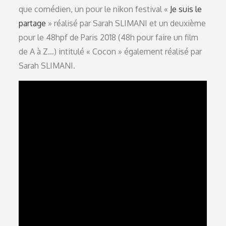
que comédien, un pour le nikon festival «
Je suis le
partage
» réalisé par Sarah SLIMANI et un deuxième
pour le 48hpf de Paris 2018 (48h pour faire un film
de A à Z…) intitulé « Cocon » également réalisé par
Sarah SLIMANI.