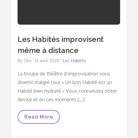
Les Habités improvisent
même à distance
By
Oliv
Posted
13 avril 2020
Les Habités
on
La troupe de théâtre d’improvisation vous
divertit malgré tout « Un bon Habité est un
Habité bien hydraté » Vous connaissez notre
devise et en ces moments […]
Les
Read More
Habités
Improvisent
Même
À