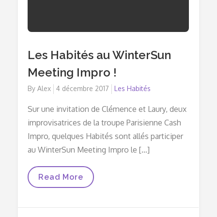
Les Habités au WinterSun
Meeting Impro !
By
Alex
Posted
4 décembre 2017
Les Habités
on
Sur une invitation de Clémence et Laury, deux
improvisatrices de la troupe Parisienne Cash
Impro, quelques Habités sont allés participer
au WinterSun Meeting Impro le […]
Les
Read More
Habités
Au
WinterSun
Meeting