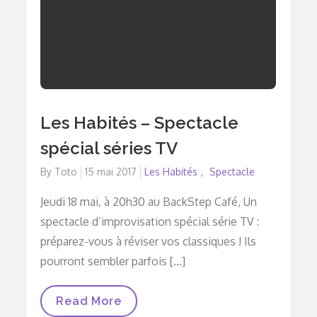
Les Habités – Spectacle
spécial séries TV
By
Toto
Posted
15 mai 2017
Les Habités
Spectacle
on
Jeudi 18 mai, à 20h30 au BackStep Café, Un
spectacle d’improvisation spécial série TV :
préparez-vous à réviser vos classiques ! Ils
pourront sembler parfois […]
Les
Read More
Habités