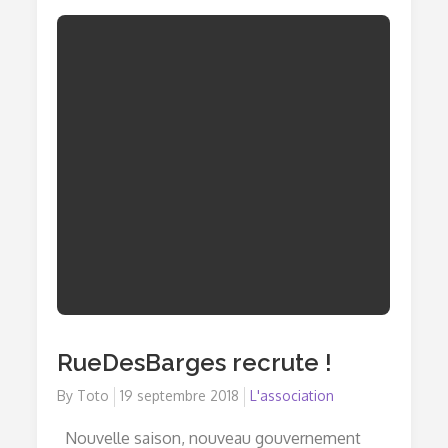
Distance
RueDesBarges recrute !
By
Toto
Posted
19 septembre 2018
L'association
on
Nouvelle saison, nouveau gouvernement