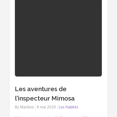
Les aventures de
l’inspecteur Mimosa
By
Marlène
Posted
8 mai 2020
Les Habités
on