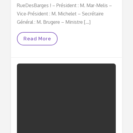
RueDesBarges ! – Président : M. Mar-Melis –
Vice-Président : M. Michelet – Secrétaire
Général : M. Brugere – Ministre […]
RueDesBarges
Read More
Recrute
!