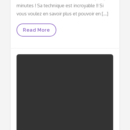
minutes ! Sa technique est incroyable !! Si
vous voulez en savoir plus et pouvoir en […]
Les
Read More
Habités
Recrutent
!