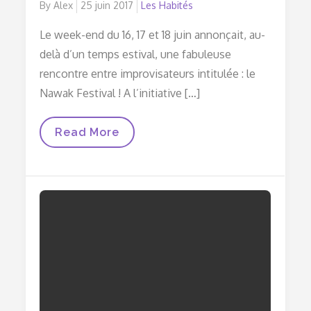
By
Alex
Posted
25 juin 2017
Les Habités
on
Le week-end du 16, 17 et 18 juin annonçait, au-
delà d’un temps estival, une fabuleuse
rencontre entre improvisateurs intitulée : le
Nawak Festival ! A l’initiative […]
Nawak
Read More
Festival
:
Première
Édition
Du
Festival
Off
Des
Habités
!