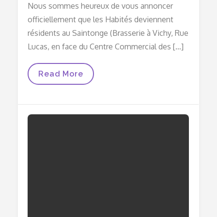
Nous sommes heureux de vous annoncer
officiellement que les Habités deviennent
résidents au Saintonge (Brasserie à Vichy, Rue
Lucas, en face du Centre Commercial des […]
Et
Read More
Les
Habités
Habitent
Désormais…
Au
Saintonge
!!