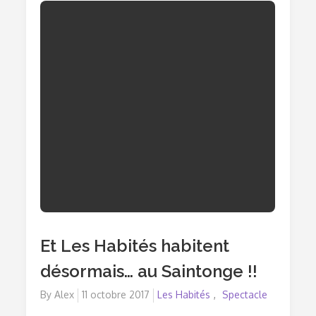
Impro
!
Et Les Habités habitent
désormais… au Saintonge !!
By
Alex
Posted
11 octobre 2017
Les Habités
Spectacle
on