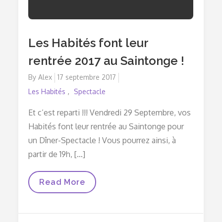
Les Habités font leur
rentrée 2017 au Saintonge !
By
Alex
Posted
17 septembre 2017
on
Les Habités
Spectacle
Et c’est reparti !!! Vendredi 29 Septembre, vos
Habités font leur rentrée au Saintonge pour
un Dîner-Spectacle ! Vous pourrez ainsi, à
partir de 19h, […]
Les
Read More
Habités
Font
Leur
Rentrée