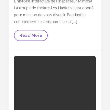
L’histoire interactive de l’inspecteur Mimosa
La troupe de théâtre Les Habités s’est donné
pour mission de vous divertir. Pendant le
confinement, les membres de la […]
Les
Read More
Aventures
De
L’inspecteur
Mimosa