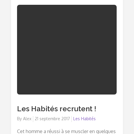
Les Habités recrutent !
By
Alex
Posted
21 septembre 2017
Les Habités
on
Cet homme a réussi à se muscler en quelques