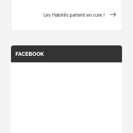
Navigation
Les Habités partent en cure !
de
l’article
FACEBOOK