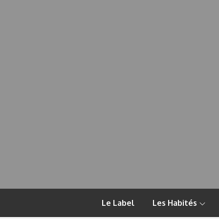
Skip
to
content
Le Label
Les Habités