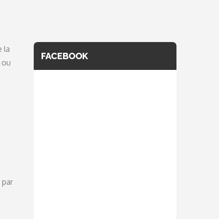
 la
FACEBOOK
 ou
 par